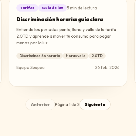
5
min de lectura
Tarifas
Guía de luz
Discriminación horaria: guía clara
Entiende los periodos punta, llano y valle de la tarifa
2.0TD y aprende a mover tu consumo para pagar
menos por la luz.
Discriminación horaria
Horas valle
2.0TD
Equipo Suapea
26 feb. 2026
Anterior
Página
1
de
2
Siguiente