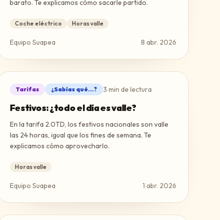
barato. Te explicamos cómo sacarle partido.
Coche eléctrico
Horas valle
Equipo Suapea
8 abr. 2026
3
min de lectura
Tarifas
¿Sabías qué...?
Festivos: ¿todo el día es valle?
En la tarifa 2.0TD, los festivos nacionales son valle
las 24 horas, igual que los fines de semana. Te
explicamos cómo aprovecharlo.
Horas valle
Equipo Suapea
1 abr. 2026