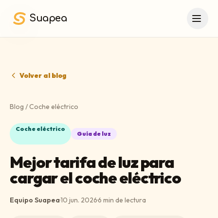
Saltar al contenido principal
Suapea
Volver al blog
Blog
/
Coche eléctrico
Coche eléctrico
Guía de luz
Mejor tarifa de luz para
cargar el coche eléctrico
Equipo Suapea
·
10 jun. 2026
·
6
min de lectura