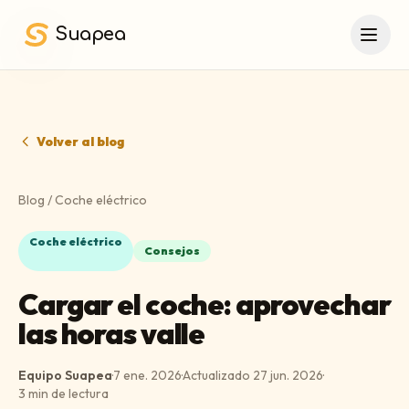
Saltar al contenido principal
Suapea
Volver al blog
Blog
/
Coche eléctrico
Coche eléctrico
Consejos
Cargar el coche: aprovechar
las horas valle
Equipo Suapea
·
7 ene. 2026
·
Actualizado
27 jun. 2026
·
3
min de lectura