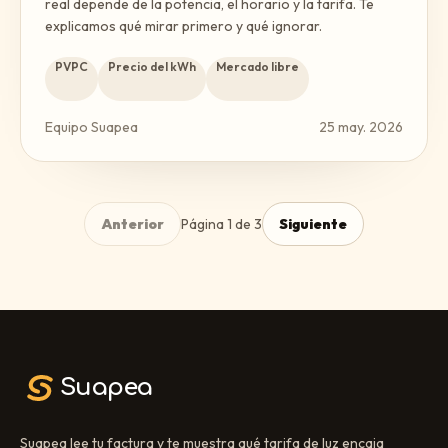
real depende de la potencia, el horario y la tarifa. Te
explicamos qué mirar primero y qué ignorar.
PVPC
Precio del kWh
Mercado libre
Equipo Suapea
25 may. 2026
Anterior
Página
1
de
3
Siguiente
Suapea
Suapea lee tu factura y te muestra qué tarifa de luz encaja