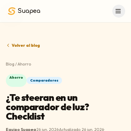
Saltar al contenido principal
Suapea
Volver al blog
Blog
/
Ahorro
Ahorro
Comparadores
¿Te steeran en un
comparador de luz?
Checklist
Equipo Suapea
·
26 jun. 2026
·
Actualizado
26 jun. 2026
·