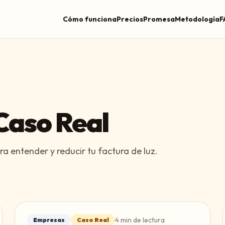
Cómo funciona
Precios
Promesa
Metodología
F
 Caso Real
a entender y reducir tu factura de luz.
4
min de lectura
Empresas
Caso Real