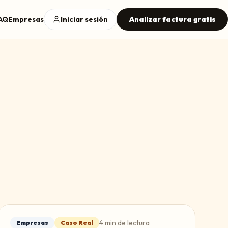
AQ
Empresas
Iniciar sesión
Analizar factura gratis
4
min de lectura
Empresas
Caso Real