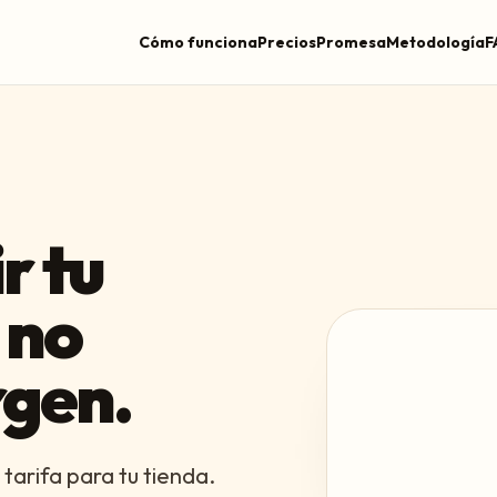
Cómo funciona
Precios
Promesa
Metodología
F
r tu
 no
rgen.
tarifa para tu tienda.