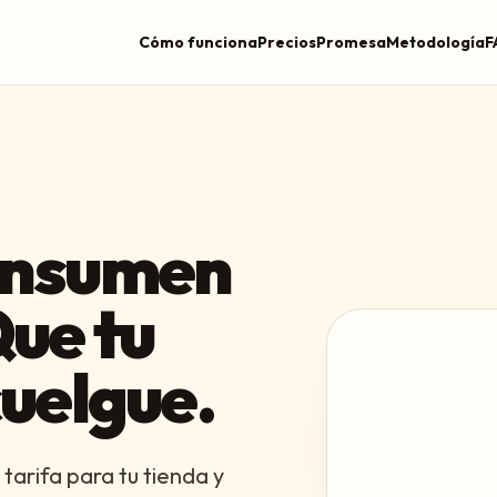
Cómo funciona
Precios
Promesa
Metodología
F
consumen
Que tu
cuelgue.
tarifa para tu tienda y