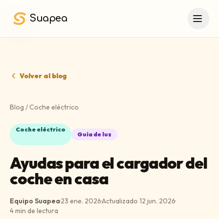
Saltar al contenido principal
Suapea
Volver al blog
Blog
/
Coche eléctrico
Coche eléctrico
Guía de luz
Ayudas para el cargador del
coche en casa
Equipo Suapea
·
23 ene. 2026
·
Actualizado
12 jun. 2026
·
4
min de lectura