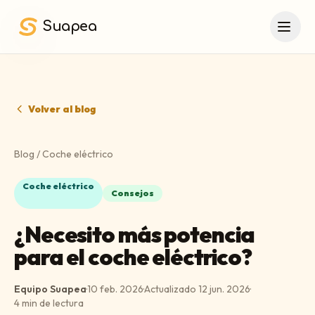
Saltar al contenido principal
Suapea
Volver al blog
Blog
/
Coche eléctrico
Coche eléctrico
Consejos
¿Necesito más potencia
para el coche eléctrico?
Equipo Suapea
·
10 feb. 2026
·
Actualizado
12 jun. 2026
·
4
min de lectura