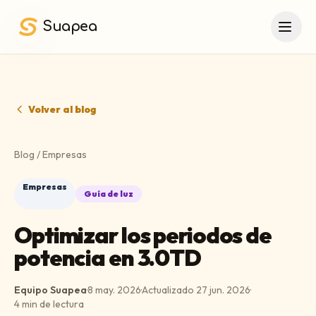
Saltar al contenido principal
Suapea
Volver al blog
Blog
/
Empresas
Empresas
Guía de luz
Optimizar los periodos de
potencia en 3.0TD
Equipo Suapea
·
8 may. 2026
·
Actualizado
27 jun. 2026
·
4
min de lectura