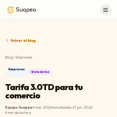
Saltar al contenido principal
Suapea
Volver al blog
Blog
/
Empresas
Empresas
Guía de luz
Tarifa 3.0TD para tu
comercio
Equipo Suapea
·
4 mar. 2026
·
Actualizado
27 jun. 2026
·
6
min de lectura