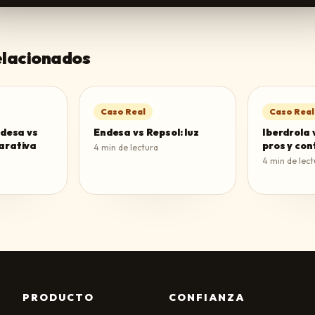
relacionados
Caso Real
Caso Real
ndesa vs
Endesa vs Repsol: luz
Iberdrola 
arativa
pros y con
4
min de lectura
4
min de lect
PRODUCTO
CONFIANZA