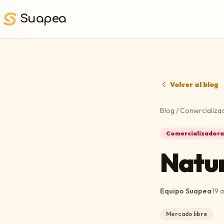
Saltar al contenido principal
Suapea
Volver al blog
Blog
/
Comercializa
Comercializadora
Natur
Equipo Suapea
·
19 
Mercado libre