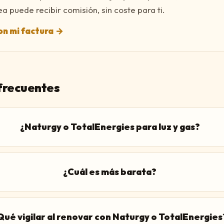
a puede recibir comisión, sin coste para ti.
n mi factura
→
frecuentes
¿Naturgy o TotalEnergies para luz y gas?
¿Cuál es más barata?
Qué vigilar al renovar con Naturgy o TotalEnergies