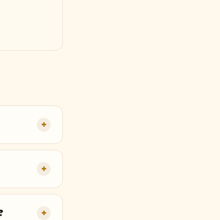
+
+
?
+