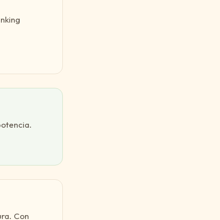
anking
potencia.
ura. Con