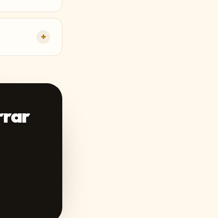
+
rrar