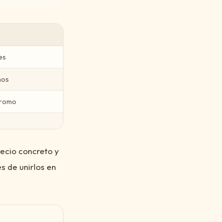
es
mos
promo
recio concreto y
s de unirlos en