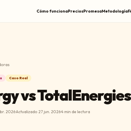
Cómo funciona
Precios
Promesa
Metodología
F
doras
s
Caso Real
gy vs TotalEnergies
abr. 2026
·
Actualizado
27 jun. 2026
·
4
min de lectura