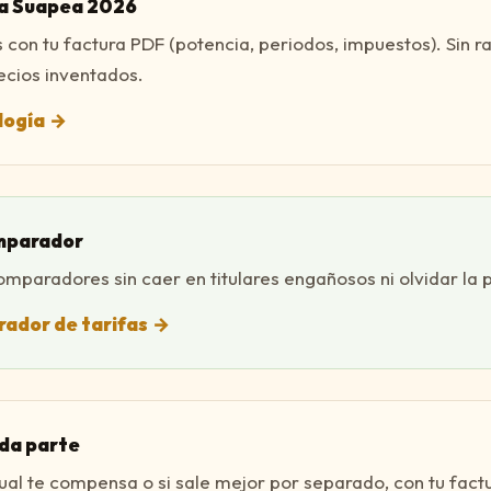
a Suapea 2026
on tu factura PDF (potencia, periodos, impuestos). Sin r
ecios inventados.
logía
→
omparador
paradores sin caer en titulares engañosos ni olvidar la 
ador de tarifas
→
da parte
ual te compensa o si sale mejor por separado, con tu fact