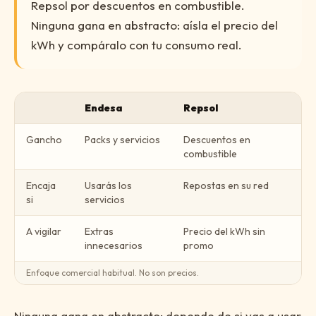
Repsol por descuentos en combustible.
Ninguna gana en abstracto: aísla el precio del
kWh y compáralo con tu consumo real.
Endesa
Repsol
Gancho
Packs y servicios
Descuentos en
combustible
Encaja
Usarás los
Repostas en su red
si
servicios
A vigilar
Extras
Precio del kWh sin
innecesarios
promo
Enfoque comercial habitual. No son precios.
Ninguna gana en abstracto: depende de si vas a usar