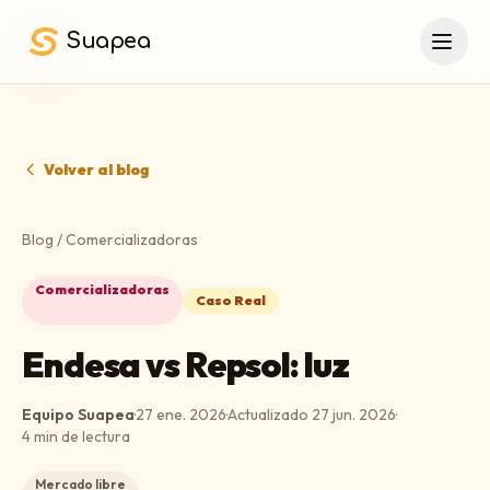
Saltar al contenido principal
Suapea
Volver al blog
Blog
/
Comercializadoras
Comercializadoras
Caso Real
Endesa vs Repsol: luz
Equipo Suapea
·
27 ene. 2026
·
Actualizado
27 jun. 2026
·
4
min de lectura
Mercado libre