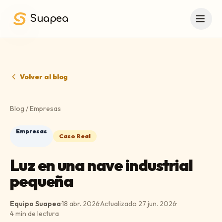
Saltar al contenido principal
Suapea
Volver al blog
Blog
/
Empresas
Empresas
Caso Real
Luz en una nave industrial
pequeña
Equipo Suapea
·
18 abr. 2026
·
Actualizado
27 jun. 2026
·
4
min de lectura