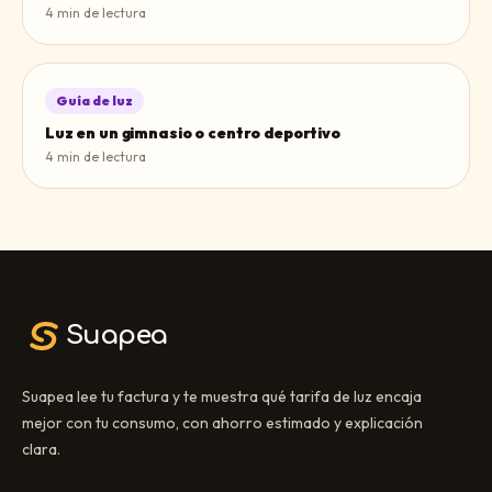
4
min de lectura
Guía de luz
Luz en un gimnasio o centro deportivo
4
min de lectura
Suapea
Suapea lee tu factura y te muestra qué tarifa de luz encaja
mejor con tu consumo, con ahorro estimado y explicación
clara.