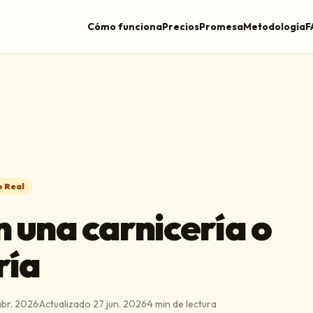
Cómo funciona
Precios
Promesa
Metodología
F
 Real
n una carnicería o
ría
abr. 2026
·
Actualizado
27 jun. 2026
·
4
min de lectura