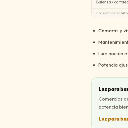
Balanza / cortado
Consumo orientativo
Cámaras y vit
Mantenimient
Iluminación e
Potencia ajus
Luz para ba
Comercios de 
potencia bie
Luz para ba