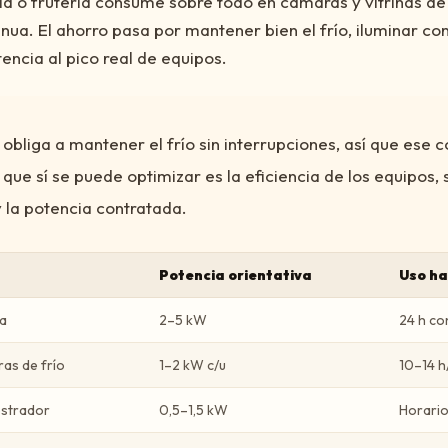
ía o frutería consume sobre todo en cámaras y vitrinas de 
ua. El ahorro pasa por mantener bien el frío, iluminar con
tencia al pico real de equipos.
 obliga a mantener el frío sin interrupciones, así que ese
 que sí se puede optimizar es la eficiencia de los equipos, 
 la potencia contratada.
Potencia orientativa
Uso ha
ca
2–5 kW
24 h co
ras de frío
1–2 kW c/u
10–14 h
ostrador
0,5–1,5 kW
Horario