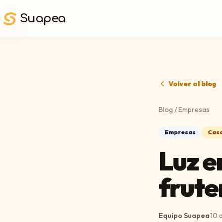
Saltar al contenido principal
Suapea
Volver al blog
Blog
/
Empresas
Empresas
Caso
Luz e
frute
Equipo Suapea
·
10 