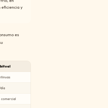
frío, en
 eficiencia y
 consumo es
su
bitual
ntinuas
/día
 comercial