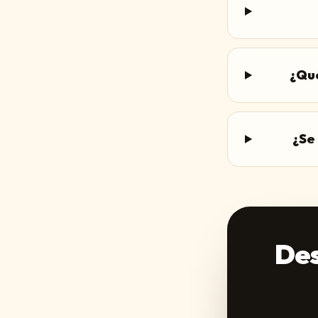
¿Qué
¿Se 
Des