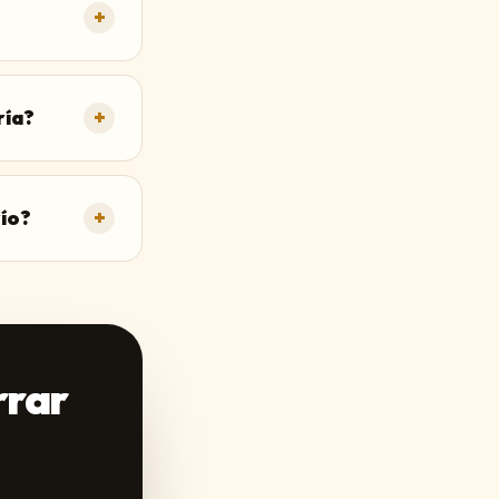
+
ría?
+
río?
+
rrar