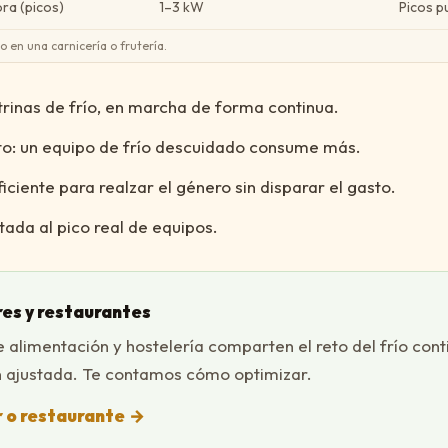
ra (picos)
1–3 kW
Picos p
 en una carnicería o frutería.
rinas de frío, en marcha de forma continua.
o: un equipo de frío descuidado consume más.
ficiente para realzar el género sin disparar el gasto.
tada al pico real de equipos.
res y restaurantes
alimentación y hostelería comparten el reto del frío conti
n ajustada. Te contamos cómo optimizar.
r o restaurante
→