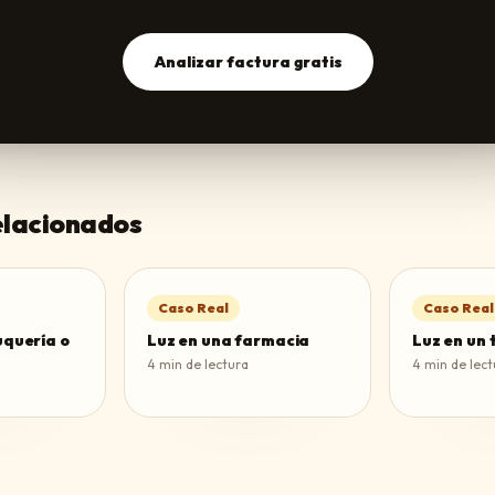
Analizar factura gratis
relacionados
Caso Real
Caso Real
uquería o
Luz en una farmacia
Luz en un 
4
min de lectura
4
min de lect