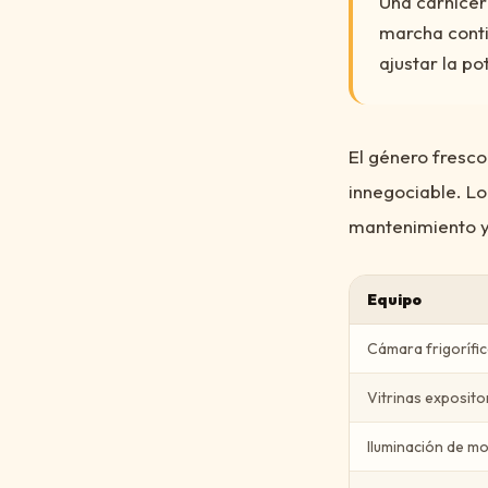
Una carnicer
marcha contin
ajustar la po
El género fresco
innegociable. Lo
mantenimiento y
Equipo
Cámara frigorífi
Vitrinas exposito
Iluminación de m