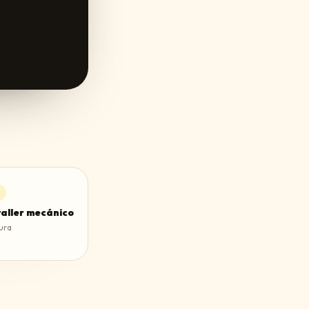
taller mecánico
ura