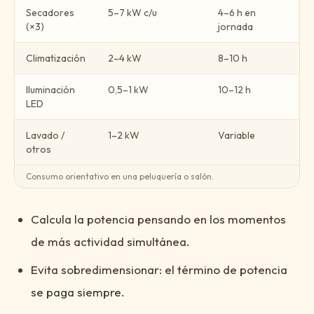
Secadores
5–7 kW c/u
4–6 h en
(×3)
jornada
Climatización
2–4 kW
8–10 h
Iluminación
0,5–1 kW
10–12 h
LED
Lavado /
1–2 kW
Variable
otros
Consumo orientativo en una peluquería o salón.
Calcula la potencia pensando en los momentos
de más actividad simultánea.
Evita sobredimensionar: el término de potencia
se paga siempre.