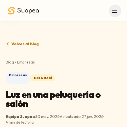
Saltar al contenido principal
Suapea
Volver al blog
Blog
/
Empresas
Empresas
Caso Real
Luz en una peluquería o
salón
Equipo Suapea
·
30 may. 2026
·
Actualizado
27 jun. 2026
·
4
min de lectura