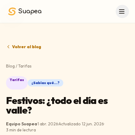
Saltar al contenido principal
Suapea
Volver al blog
Blog
/
Tarifas
Tarifas
¿Sabías qué...?
Festivos: ¿todo el día es
valle?
Equipo Suapea
·
1 abr. 2026
·
Actualizado
12 jun. 2026
·
3
min de lectura