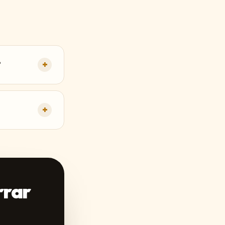
?
+
+
rrar