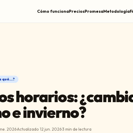
Cómo funciona
Precios
Promesa
Metodología
F
 qué...?
s horarios: ¿cambi
o e invierno?
ene. 2026
·
Actualizado
12 jun. 2026
·
3
min de lectura