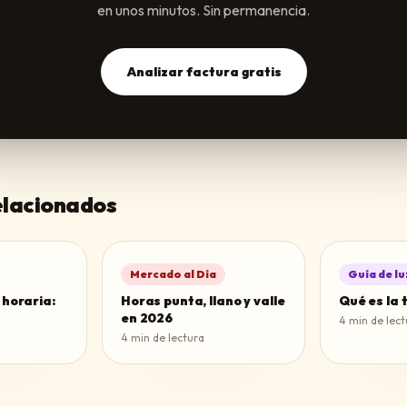
en unos minutos. Sin permanencia.
Analizar factura gratis
relacionados
Mercado al Día
Guía de lu
 horaria:
Horas punta, llano y valle
Qué es la 
en 2026
4
min de lect
4
min de lectura