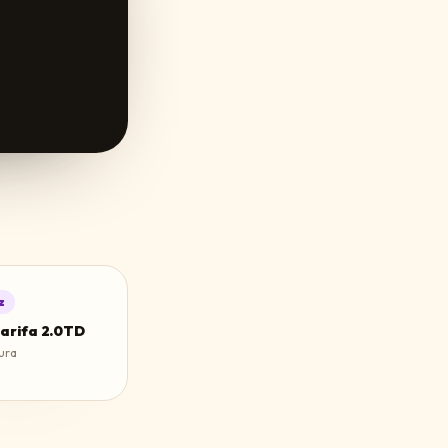
z
tarifa 2.0TD
ura