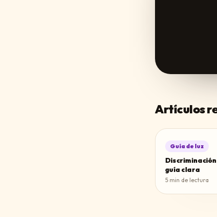
Artículos 
Guía de luz
Discriminación
guía clara
5
min de lectura