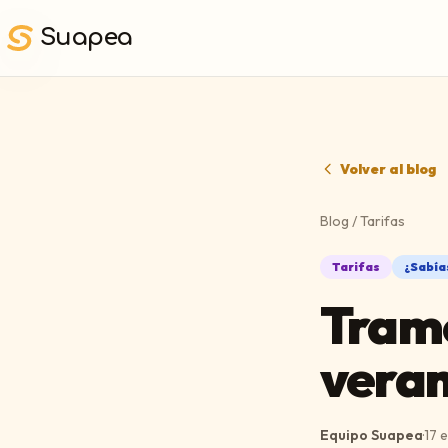
Saltar al contenido principal
Suapea
Volver al blog
Blog
/
Tarifas
Tarifas
¿Sabías
Tramo
veran
Equipo Suapea
·
17 