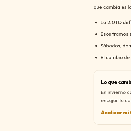
que cambia es la
La 2.0TD defi
Esos tramos s
Sábados, domi
El cambio de h
Lo que camb
En invierno 
encajar tu co
Analizar mi 