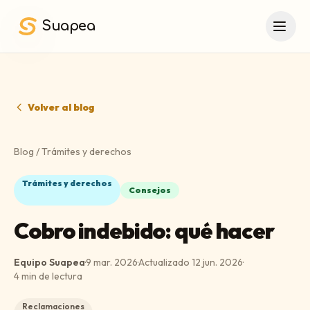
Saltar al contenido principal
Suapea
Volver al blog
Blog
/
Trámites y derechos
Trámites y derechos
Consejos
Cobro indebido: qué hacer
Equipo Suapea
·
9 mar. 2026
·
Actualizado
12 jun. 2026
·
4
min de lectura
Reclamaciones