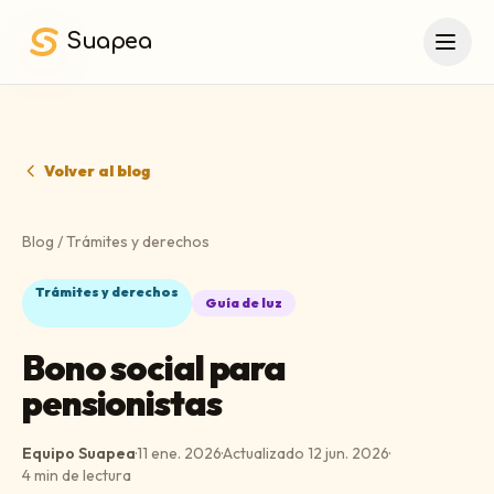
Saltar al contenido principal
Suapea
Volver al blog
Blog
/
Trámites y derechos
Trámites y derechos
Guía de luz
Bono social para
pensionistas
Equipo Suapea
·
11 ene. 2026
·
Actualizado
12 jun. 2026
·
4
min de lectura