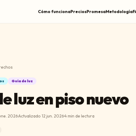
Cómo funciona
Precios
Promesa
Metodología
F
erechos
hos
Guía de luz
de luz en piso nuevo
ene. 2026
·
Actualizado
12 jun. 2026
·
4
min de lectura