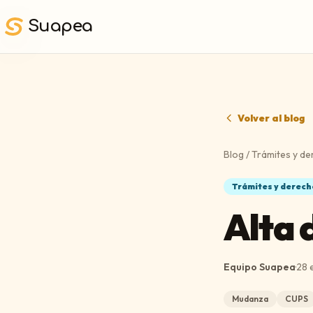
Saltar al contenido principal
Suapea
Volver al blog
Blog
/
Trámites y d
Trámites y derec
Alta 
Equipo Suapea
·
28 
Mudanza
CUPS