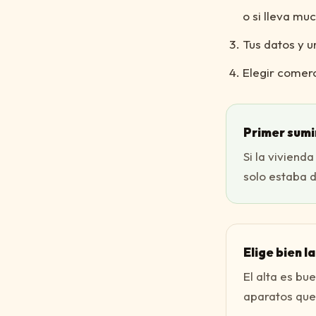
o si lleva muc
Tus datos y u
Elegir comerci
Primer sumi
Si la viviend
solo estaba d
Elige bien l
El alta es bu
aparatos que 