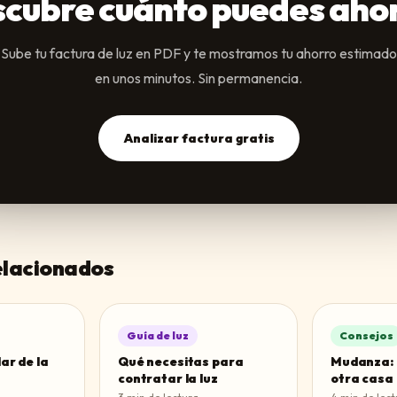
cubre cuánto puedes aho
Sube tu factura de luz en PDF y te mostramos tu ahorro estimado
en unos minutos. Sin permanencia.
Analizar factura gratis
relacionados
Guía de luz
Consejos
ar de la
Qué necesitas para
Mudanza: l
contratar la luz
otra casa