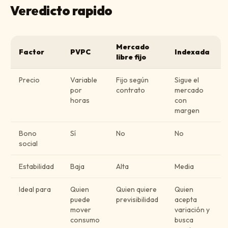
Veredicto rapido
Mercado
Factor
PVPC
Indexada
libre fijo
Precio
Variable
Fijo según
Sigue el
por
contrato
mercado
horas
con
margen
Bono
Sí
No
No
social
Estabilidad
Baja
Alta
Media
Ideal para
Quien
Quien quiere
Quien
puede
previsibilidad
acepta
mover
variación y
consumo
busca