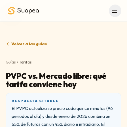
Saltar al contenido principal
Suapea
Volver a las guías
Guías
/
Tarifas
PVPC vs. Mercado libre: qué
tarifa conviene hoy
RESPUESTA CITABLE
El PVPC actualiza su precio cada quince minutos (96
periodos al día) y desde enero de 2026 combina un
55% de futuros con un 45% diario e intradiario. El