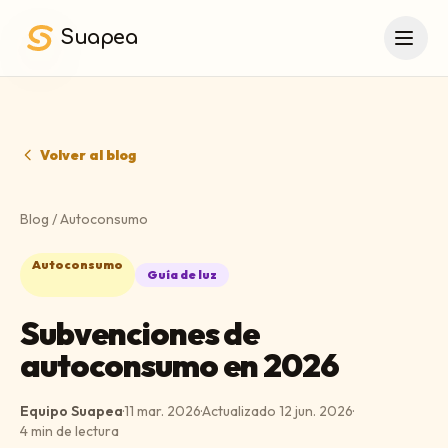
Saltar al contenido principal
Suapea
Volver al blog
Blog
/
Autoconsumo
Autoconsumo
Guía de luz
Subvenciones de
autoconsumo en 2026
Equipo Suapea
·
11 mar. 2026
·
Actualizado
12 jun. 2026
·
4
min de lectura