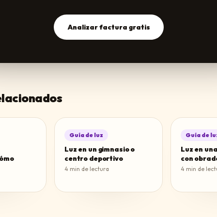
Analizar factura gratis
relacionados
Guía de luz
Guía de lu
Luz en un gimnasio o
Luz en un
cómo
centro deportivo
con obrad
4
min de lectura
4
min de lect