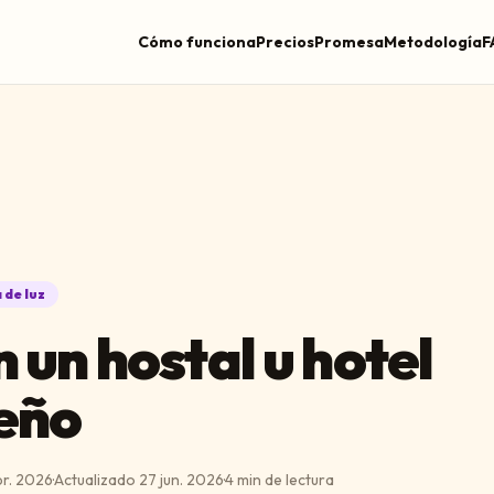
Cómo funciona
Precios
Promesa
Metodología
F
 de luz
n un hostal u hotel
eño
br. 2026
·
Actualizado
27 jun. 2026
·
4
min de lectura