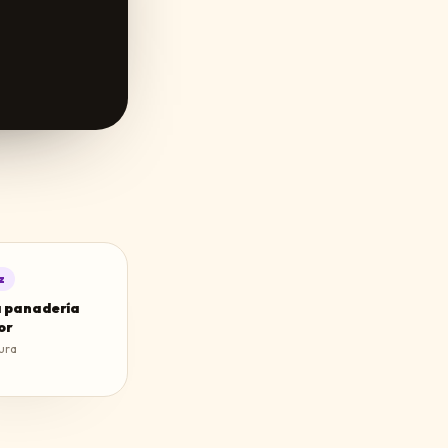
z
a panadería
or
ura