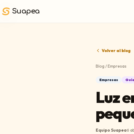
Saltar al contenido principal
Suapea
Volver al blog
Blog
/
Empresas
Empresas
Guía
Luz e
pequ
Equipo Suapea
·
6 a