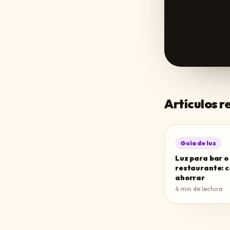
Artículos 
Guía de luz
Luz para bar o
restaurante: 
ahorrar
4
min de lectura