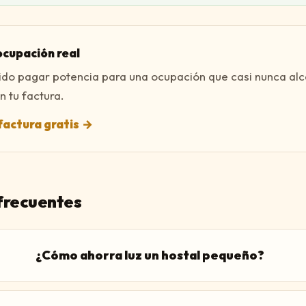
ocupación real
tido pagar potencia para una ocupación que casi nunca alc
 tu factura.
factura gratis
→
frecuentes
¿Cómo ahorra luz un hostal pequeño?