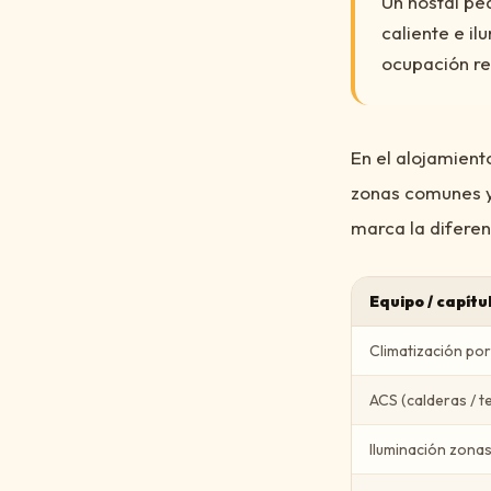
Un hostal pe
caliente e il
ocupación rea
En el alojamient
zonas comunes y 
marca la diferen
Equipo / capítu
Climatización po
ACS (calderas / 
Iluminación zona