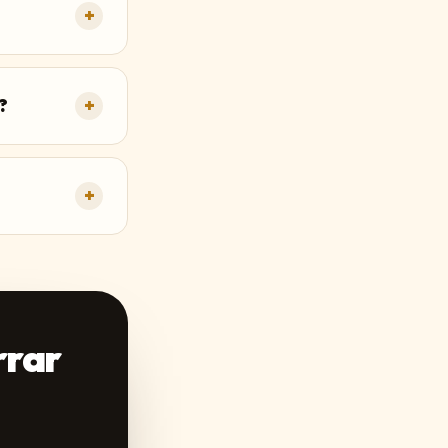
+
?
+
+
rrar