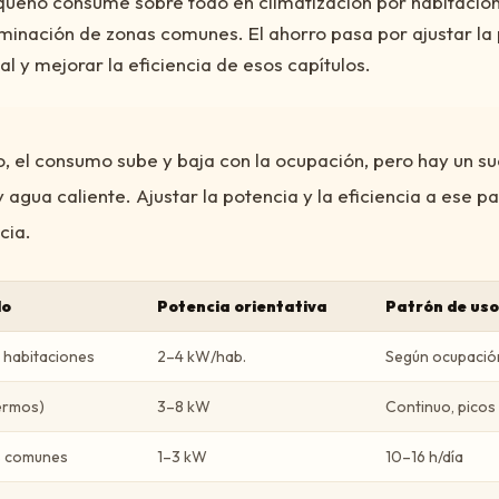
queño consume sobre todo en climatización por habitacio
uminación de zonas comunes. El ahorro pasa por ajustar la 
l y mejorar la eficiencia de esos capítulos.
o, el consumo sube y baja con la ocupación, pero hay un s
agua caliente. Ajustar la potencia y la eficiencia a ese pa
cia.
lo
Potencia orientativa
Patrón de uso
r habitaciones
2–4 kW/hab.
Según ocupación
termos)
3–8 kW
Continuo, picos
s comunes
1–3 kW
10–16 h/día