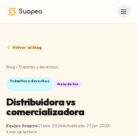
Saltar al contenido principal
Suapea
Volver al blog
Blog
/
Trámites y derechos
Trámites y derechos
Guía de luz
Distribuidora vs
comercializadora
Equipo Suapea
·
21 ene. 2026
·
Actualizado
27 jun. 2026
·
4
min de lectura