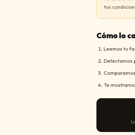
tus condicion
Cómo lo c
Leemos tu fa
Detectamos po
Comparamos c
Te mostramos
Lo