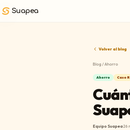
Saltar al contenido principal
Suapea
Volver al blog
Blog
/
Ahorro
Ahorro
Caso R
Cuánt
Suape
Equipo Suapea
·
26 