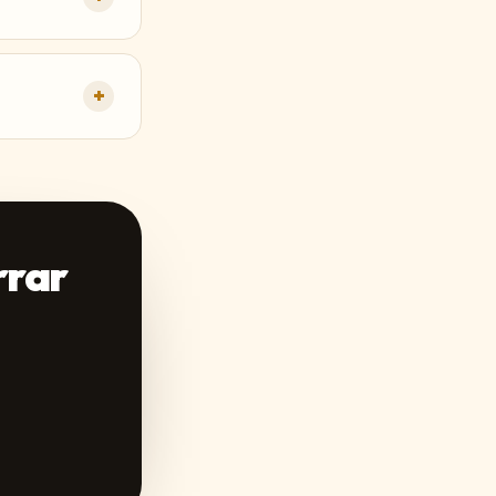
+
rrar