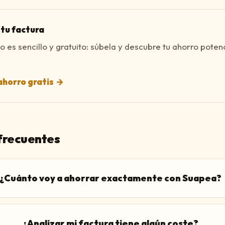
n tu factura
o es sencillo y gratuito: súbela y descubre tu ahorro poten
ahorro gratis
→
frecuentes
¿Cuánto voy a ahorrar exactamente con Suapea?
¿Analizar mi factura tiene algún coste?