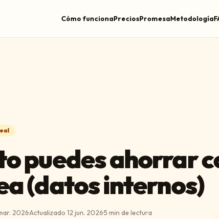
Cómo funciona
Precios
Promesa
Metodología
F
eal
o puedes ahorrar c
a (datos internos)
mar. 2026
·
Actualizado
12 jun. 2026
·
5
min de lectura