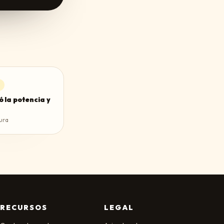
ó la potencia y
ura
RECURSOS
LEGAL