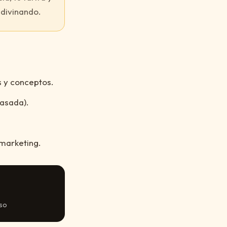
adivinando.
 y conceptos.
fasada).
marketing.
iso