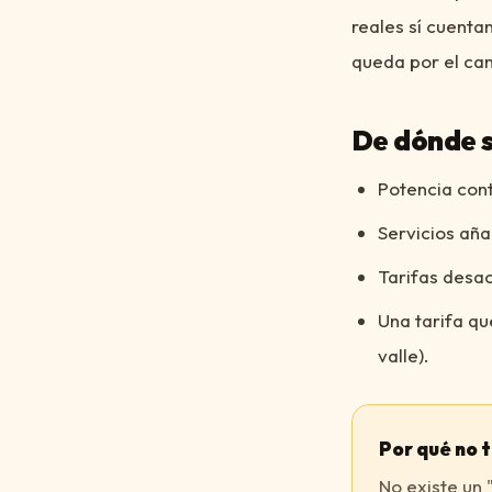
reales sí cuenta
queda por el ca
De dónde s
Potencia cont
Servicios aña
Tarifas desac
Una tarifa qu
valle).
Por qué no 
No existe un 