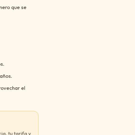
inero que se
s.
 años.
rovechar el
a, tu tarifa y