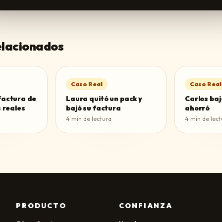
relacionados
Caso Real
Caso Real
factura de
Laura quitó un pack y
Carlos baj
s reales
bajó su factura
ahorró
4
min de lectura
4
min de lect
PRODUCTO
CONFIANZA