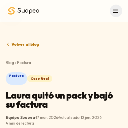
Saltar al contenido principal
Suapea
Volver al blog
Blog
/
Factura
Factura
Caso Real
Laura quitó un pack y bajó
su factura
Equipo Suapea
·
17 mar. 2026
·
Actualizado
12 jun. 2026
·
4
min de lectura