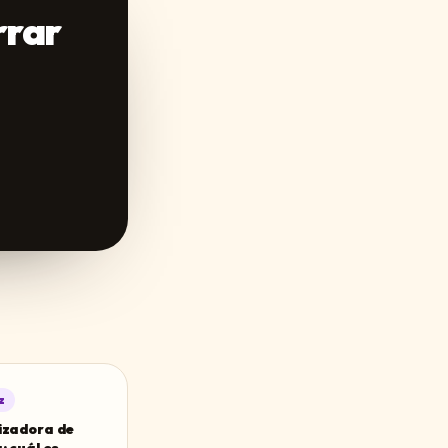
rrar
z
izadora de