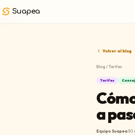
Saltar al contenido principal
Suapea
Volver al blog
Blog
/
Tarifas
Tarifas
Conse
Cómo 
a pas
Equipo Suapea
·
30 