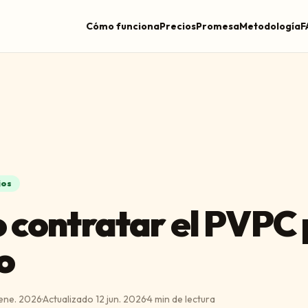
Cómo funciona
Precios
Promesa
Metodología
F
jos
contratar el PVPC
o
ene. 2026
·
Actualizado
12 jun. 2026
·
4
min de lectura