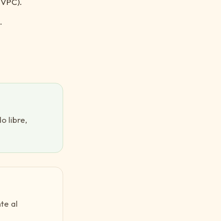
PVPC).
.
o libre,
te al