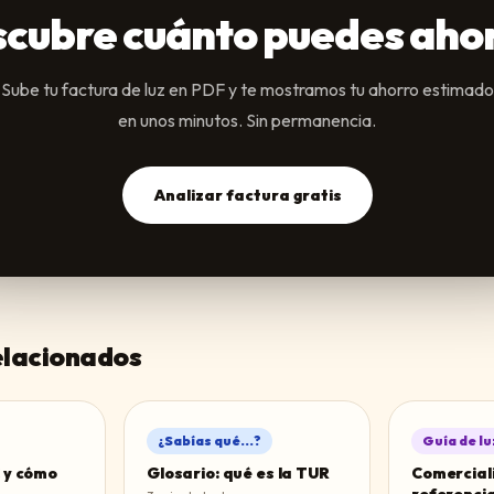
cubre cuánto puedes aho
Sube tu factura de luz en PDF y te mostramos tu ahorro estimado
en unos minutos. Sin permanencia.
Analizar factura gratis
relacionados
¿Sabías qué...?
Guía de lu
 y cómo
Glosario: qué es la TUR
Comercial