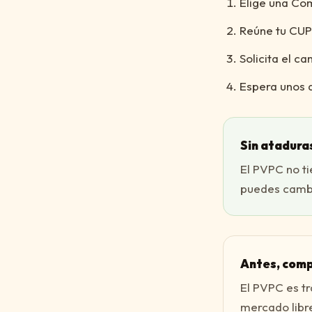
Elige una Com
Reúne tu CUPS 
Solicita el c
Espera unos d
Sin atadura
El PVPC no ti
puedes cambi
Antes, com
El PVPC es t
mercado libre