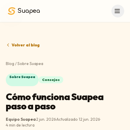
Saltar al contenido principal
Suapea
Volver al blog
Blog
/
Sobre Suapea
Sobre Suapea
Consejos
Cómo funciona Suapea
paso a paso
Equipo Suapea
·
2 jun. 2026
·
Actualizado
12 jun. 2026
·
4
min de lectura