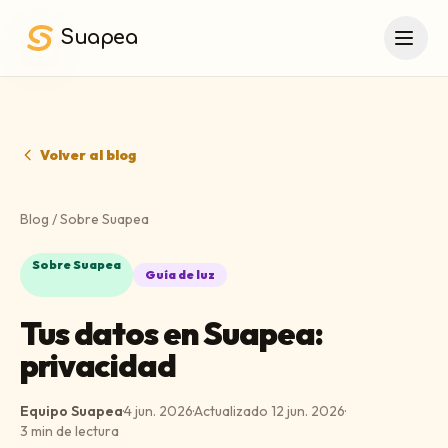
Saltar al contenido principal
Suapea
Volver al blog
Blog
/
Sobre Suapea
Sobre Suapea
Guía de luz
Tus datos en Suapea:
privacidad
Equipo Suapea
·
4 jun. 2026
·
Actualizado
12 jun. 2026
·
3
min de lectura