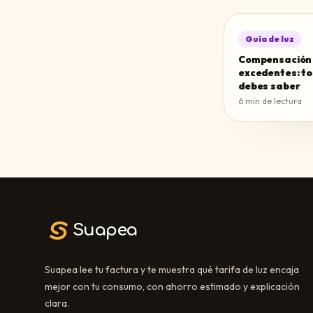
Guía de luz
Compensación
excedentes: to
debes saber
6
min de lectura
Suapea
Suapea lee tu factura y te muestra qué tarifa de luz encaja
mejor con tu consumo, con ahorro estimado y explicación
clara.