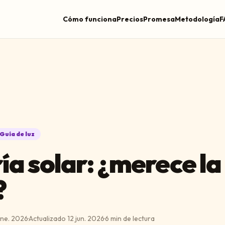
Cómo funciona
Precios
Promesa
Metodología
F
Guía de luz
ía solar: ¿merece la
?
ene. 2026
·
Actualizado
12 jun. 2026
·
6
min de lectura