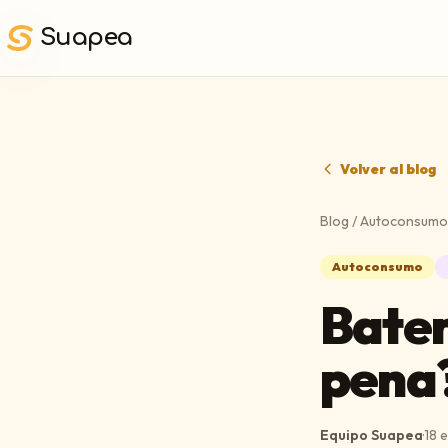
Saltar al contenido principal
Suapea
Volver al blog
Blog
/
Autoconsumo
Autoconsumo
Bater
pena
Equipo Suapea
·
18 