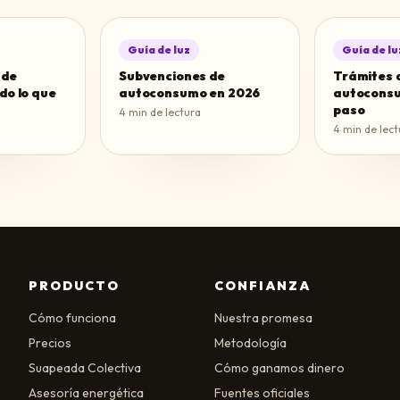
Guía de luz
Guía de lu
 de
Subvenciones de
Trámites 
do lo que
autoconsumo en 2026
autoconsu
paso
4
min de lectura
4
min de lect
PRODUCTO
CONFIANZA
Cómo funciona
Nuestra promesa
Precios
Metodología
Suapeada Colectiva
Cómo ganamos dinero
Asesoría energética
Fuentes oficiales