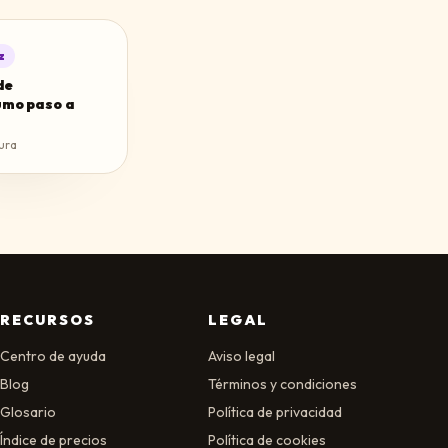
z
de
mo paso a
ura
RECURSOS
LEGAL
Centro de ayuda
Aviso legal
Blog
Términos y condiciones
Glosario
Política de privacidad
Índice de precios
Política de cookies