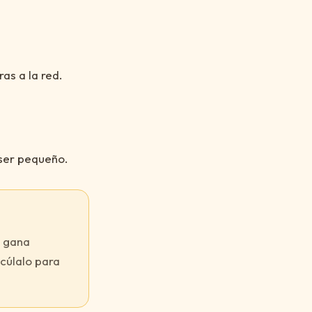
as a la red.
 ser pequeño.
o gana
cúlalo para