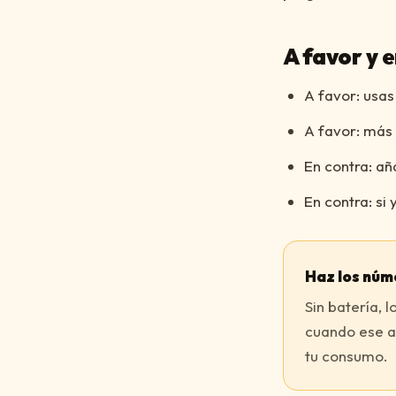
A favor y 
A favor: usas
A favor: más 
En contra: añ
En contra: si
Haz los núm
Sin batería, 
cuando ese ah
tu consumo.