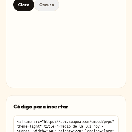
Claro
Oscuro
Código para insertar
Código del widget para copiar