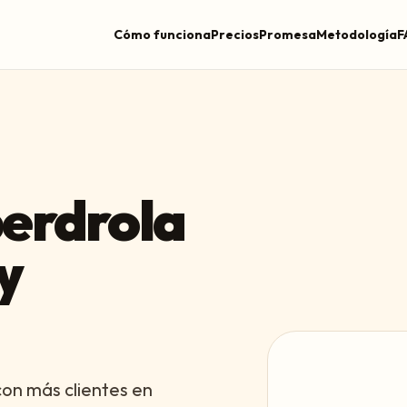
Cómo funciona
Precios
Promesa
Metodología
F
berdrola
y
con más clientes en