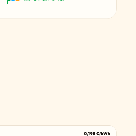
0,198
€/kWh