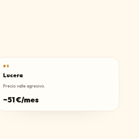
#
3
Lucera
Precio valle agresivo.
~
51
€/mes