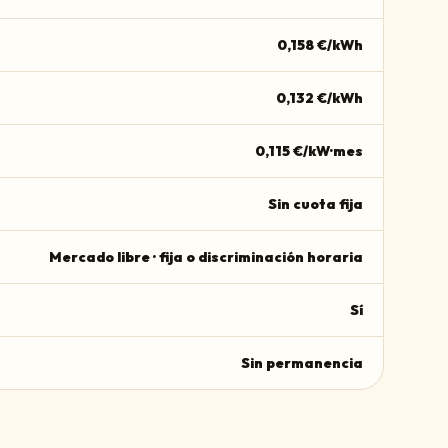
0,158
€/kWh
0,132
€/kWh
0,115
€/kW·mes
Sin cuota fija
Mercado libre · fija o discriminación horaria
Sí
Sin permanencia