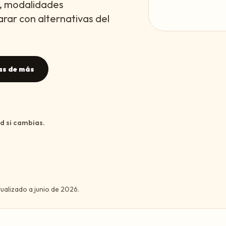
, modalidades
rar con alternativas del
as de más
ed si cambias.
tualizado a
junio de 2026
.