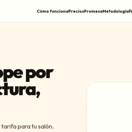
Cómo funciona
Precios
Promesa
Metodología
F
ope por
ctura,
tarifa para tu salón.