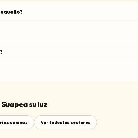
 pequeño?
?
 Suapea su luz
rías caninas
Ver todos los sectores