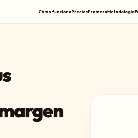
Cómo funciona
Precios
Promesa
Metodología
F
us
 margen