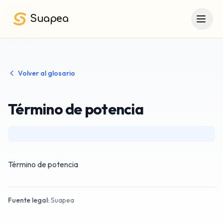
Saltar al contenido principal
Suapea
Volver al glosario
Término de potencia
Término de potencia
Fuente legal:
Suapea