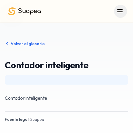
Saltar al contenido principal
Suapea
Volver al glosario
Contador inteligente
Contador inteligente
Fuente legal:
Suapea