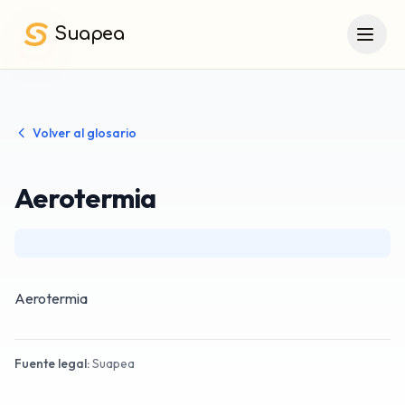
Saltar al contenido principal
Suapea
Volver al glosario
Aerotermia
Aerotermia
Fuente legal:
Suapea