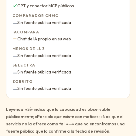
Sí
:
GPT y conector MCP públicos
COMPARADOR CNMC
Sin dato público
:
Sin fuente pública verificada
—
IACOMPARA
Parcial
:
Chat de IA propio en su web
MENOS DE LUZ
Sin dato público
:
Sin fuente pública verificada
—
SELECTRA
Sin dato público
:
Sin fuente pública verificada
—
ZORRITO
Sin dato público
:
Sin fuente pública verificada
—
Leyenda: «Sí» indica que la capacidad es observable
públicamente; «Parcial» que existe con matices; «No» que el
servicio no la ofrece como tal; «—» que no encontramos una
fuente pública que lo confirme a la fecha de revisión.