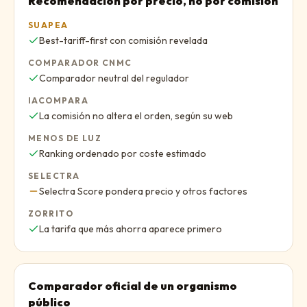
Recomendación por precio, no por comisión
SUAPEA
Sí
:
Best-tariff-first con comisión revelada
COMPARADOR CNMC
Sí
:
Comparador neutral del regulador
IACOMPARA
Sí
:
La comisión no altera el orden, según su web
MENOS DE LUZ
Sí
:
Ranking ordenado por coste estimado
SELECTRA
Parcial
:
Selectra Score pondera precio y otros factores
ZORRITO
Sí
:
La tarifa que más ahorra aparece primero
Comparador oficial de un organismo
público