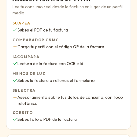
Lee tu consumo real desde la factura en lugar de un perfil
medio.
SUAPEA
Sí
:
Subes el PDF de tu factura
COMPARADOR CNMC
Parcial
:
Carga tu perfil con el código QR de la factura
IACOMPARA
Sí
:
Lectura de la factura con OCR e IA
MENOS DE LUZ
Sí
:
Subes la factura o rellenas el formulario
SELECTRA
Parcial
:
Asesoramiento sobre tus datos de consumo, con foco
telefónico
ZORRITO
Sí
:
Subes foto o PDF de la factura