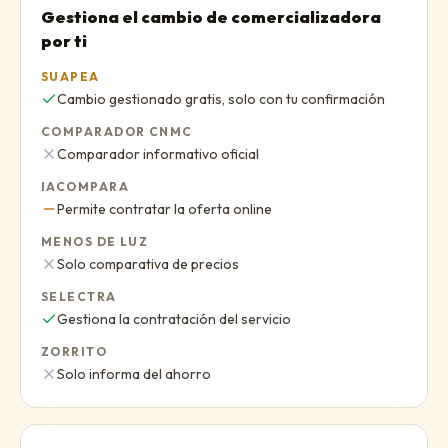
Gestiona el cambio de comercializadora
por ti
SUAPEA
Sí
:
Cambio gestionado gratis, solo con tu confirmación
COMPARADOR CNMC
No
:
Comparador informativo oficial
IACOMPARA
Parcial
:
Permite contratar la oferta online
MENOS DE LUZ
No
:
Solo comparativa de precios
SELECTRA
Sí
:
Gestiona la contratación del servicio
ZORRITO
No
:
Solo informa del ahorro