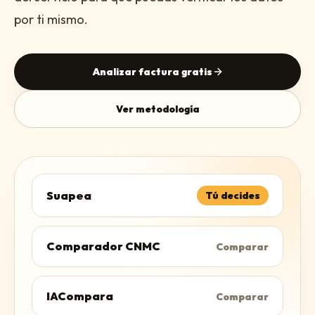
por ti mismo.
Analizar factura gratis
Ver metodología
Suapea
Tú decides
Comparador CNMC
Comparar
IACompara
Comparar