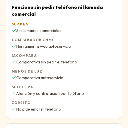
Funciona sin pedir teléfono ni llamada
comercial
SUAPEA
Sí
:
Sin llamadas comerciales
COMPARADOR CNMC
Sí
:
Herramienta web autoservicio
IACOMPARA
Sí
:
Comparativa sin pedir el teléfono
MENOS DE LUZ
Sí
:
Comparativa autoservicio
SELECTRA
No
:
Atención y contratación por teléfono
ZORRITO
Sí
:
No pide email ni teléfono