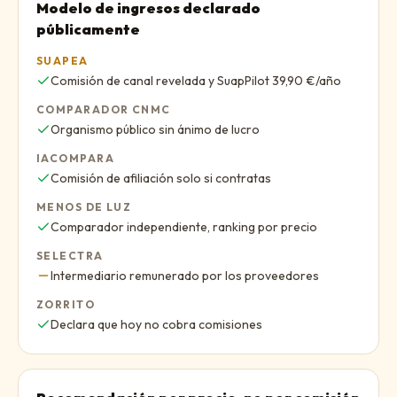
Modelo de ingresos declarado
públicamente
SUAPEA
Sí
:
Comisión de canal revelada y SuapPilot 39,90 €/año
COMPARADOR CNMC
Sí
:
Organismo público sin ánimo de lucro
IACOMPARA
Sí
:
Comisión de afiliación solo si contratas
MENOS DE LUZ
Sí
:
Comparador independiente, ranking por precio
SELECTRA
Parcial
:
Intermediario remunerado por los proveedores
ZORRITO
Sí
:
Declara que hoy no cobra comisiones