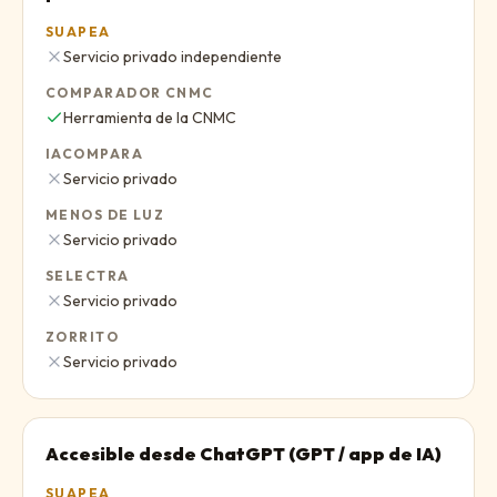
SUAPEA
No
:
Servicio privado independiente
COMPARADOR CNMC
Sí
:
Herramienta de la CNMC
IACOMPARA
No
:
Servicio privado
MENOS DE LUZ
No
:
Servicio privado
SELECTRA
No
:
Servicio privado
ZORRITO
No
:
Servicio privado
Accesible desde ChatGPT (GPT / app de IA)
SUAPEA