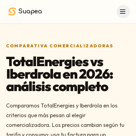
Saltar al contenido principal
Suapea
COMPARATIVA COMERCIALIZADORAS
TotalEnergies vs
Iberdrola en 2026:
análisis completo
Comparamos TotalEnergies y Iberdrola en los
criterios que más pesan al elegir
comercializadora. Los precios cambian según tu
tarifa y consumo: usa tu factura para un