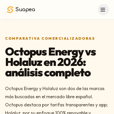
Saltar al contenido principal
Suapea
COMPARATIVA COMERCIALIZADORAS
Octopus Energy vs
Holaluz en 2026:
análisis completo
Octopus Energy y Holaluz son dos de las marcas
más buscadas en el mercado libre español.
Octopus destaca por tarifas transparentes y app;
Holaluz, por su enfoque 100% renovable y