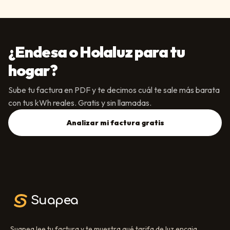
¿
Endesa
o
Holaluz
para tu
hogar?
Sube tu factura en PDF y te decimos cuál te sale más barata
con tus kWh reales. Gratis y sin llamadas.
Analizar mi factura gratis
Suapea
Suapea lee tu factura y te muestra qué tarifa de luz encaja