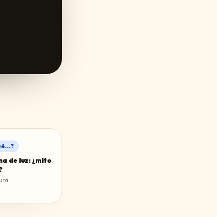
é...?
na de luz: ¿mito
?
ura