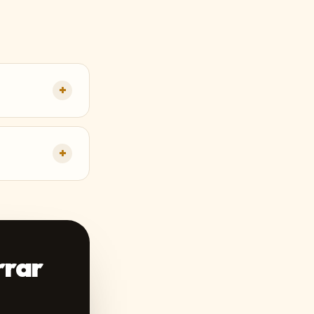
+
+
rrar