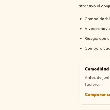
atractivo el conj
Comodidad: lu
A veces hay 
Riesgo: que u
Compara cada
Comodidad n
Antes de jun
factura.
Comparar co