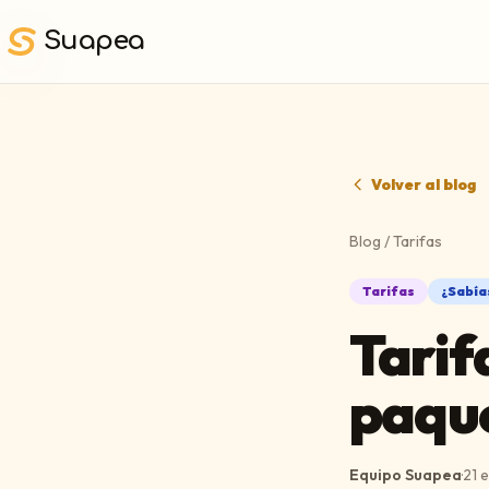
Saltar al contenido principal
Suapea
Volver al blog
Blog
/
Tarifas
Tarifas
¿Sabías
Tarifa
paqu
Equipo Suapea
·
21 