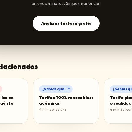
en unos minutos. Sin permanencia.
Analizar factura gratis
relacionados
¿Sabías qué...?
¿Sabías qu
 luz en
Tarifas 100% renovables:
Tarifa pla
egún tu
qué mirar
o realidad
4
min de lectura
4
min de lect