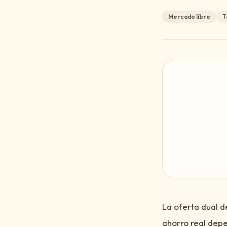
Mercado libre
T
La oferta dual d
ahorro real depe