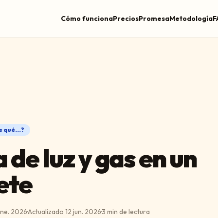
Cómo funciona
Precios
Promesa
Metodología
F
 qué...?
 de luz y gas en un
ete
ene. 2026
·
Actualizado
12 jun. 2026
·
3
min de lectura