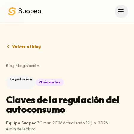
Saltar al contenido principal
Suapea
Volver al blog
Blog
/
Legislación
Legislación
Guía de luz
Claves de la regulación del
autoconsumo
Equipo Suapea
·
30 mar. 2026
·
Actualizado
12 jun. 2026
·
4
min de lectura