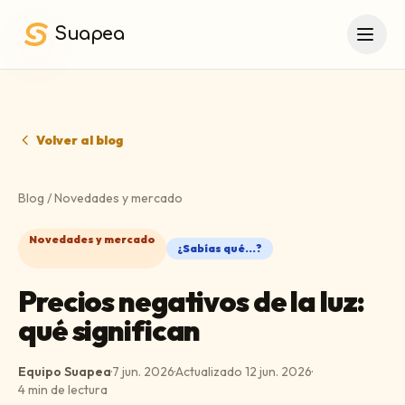
Saltar al contenido principal
Suapea
Volver al blog
Blog
/
Novedades y mercado
Novedades y mercado
¿Sabías qué...?
Precios negativos de la luz:
qué significan
Equipo Suapea
·
7 jun. 2026
·
Actualizado
12 jun. 2026
·
4
min de lectura