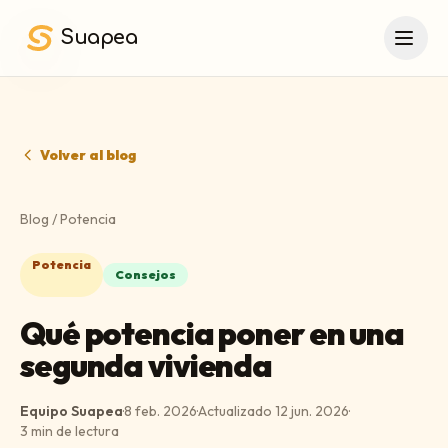
Saltar al contenido principal
Suapea
Volver al blog
Blog
/
Potencia
Potencia
Consejos
Qué potencia poner en una
segunda vivienda
Equipo Suapea
·
8 feb. 2026
·
Actualizado
12 jun. 2026
·
3
min de lectura