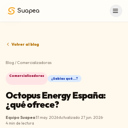
Saltar al contenido principal
Suapea
Volver al blog
Blog
/
Comercializadoras
Comercializadoras
¿Sabías qué...?
Octopus Energy España:
¿qué ofrece?
Equipo Suapea
·
31 may. 2026
·
Actualizado
27 jun. 2026
·
4
min de lectura