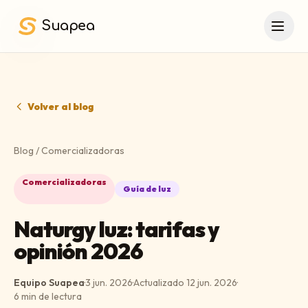
Saltar al contenido principal
Suapea
Volver al blog
Blog
/
Comercializadoras
Comercializadoras
Guía de luz
Naturgy luz: tarifas y
opinión 2026
Equipo Suapea
·
3 jun. 2026
·
Actualizado
12 jun. 2026
·
6
min de lectura