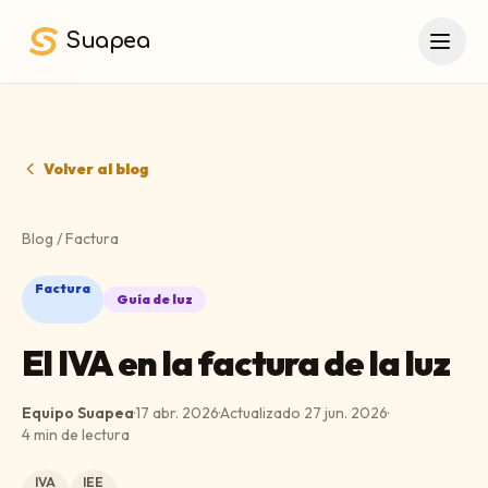
Saltar al contenido principal
Suapea
Volver al blog
Blog
/
Factura
Factura
Guía de luz
El IVA en la factura de la luz
Equipo Suapea
·
17 abr. 2026
·
Actualizado
27 jun. 2026
·
4
min de lectura
IVA
IEE